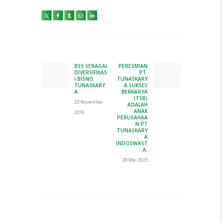
Navigasi
pos
BSS SEBAGAI
PERESMIAN
Previous
Next
DIVERSIFIKAS
PT.
post:
post:
I BISNIS
TUNASKARY
TUNASKARY
A SUKSES
A
BERKARYA
(TSB)
23 November
ADALAH
ANAK
2018
PERUSAHAA
N PT
TUNASKARY
A
INDOSWAST
A.
29 Mei 2023