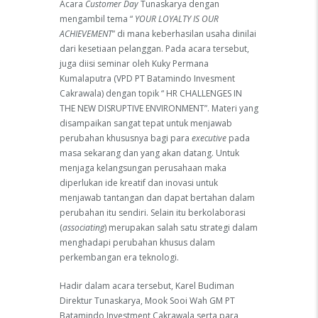
Acara
Customer Day
Tunaskarya dengan
mengambil tema “
YOUR LOYALTY IS OUR
ACHIEVEMENT
” di mana keberhasilan usaha dinilai
dari kesetiaan pelanggan. Pada acara tersebut,
juga diisi seminar oleh Kuky Permana
Kumalaputra (VPD PT Batamindo Invesment
Cakrawala) dengan topik “ HR CHALLENGES IN
THE NEW DISRUPTIVE ENVIRONMENT”. Materi yang
disampaikan sangat tepat untuk menjawab
perubahan khususnya bagi para
executive
pada
masa sekarang dan yang akan datang. Untuk
menjaga kelangsungan perusahaan maka
diperlukan ide kreatif dan inovasi untuk
menjawab tantangan dan dapat bertahan dalam
perubahan itu sendiri. Selain itu berkolaborasi
(
associating
) merupakan salah satu strategi dalam
menghadapi perubahan khusus dalam
perkembangan era teknologi.
Hadir dalam acara tersebut, Karel Budiman
Direktur Tunaskarya, Mook Sooi Wah GM PT
Batamindo Investment Cakrawala serta para