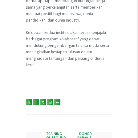
berharap dapat membangun hubungan kerja
sama yang berkelanjutan serta memberikan
manfaat positif bagi mahasiswa, dunia
pendidikan, dan dunia industri.
Ke depan, kedua institusi akan terus menjajaki
berbagai program kolaboratif yang dapat
mendukung pengembangan talenta muda serta
meningkatkan kesiapan lulusan dalam
menghadapi tantangan dan peluang di dunia
kerja.
Navigasi
pos
TRAINING
DONOR
Previous
Next
OUTBOUND
DARAH &