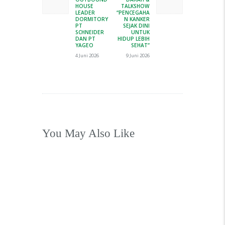
post:
post:
HOUSE
TALKSHOW
LEADER
“PENCEGAHA
DORMITORY
N KANKER
PT
SEJAK DINI
SCHNEIDER
UNTUK
DAN PT
HIDUP LEBIH
YAGEO
SEHAT”
4 Juni 2026
9 Juni 2026
You May Also Like